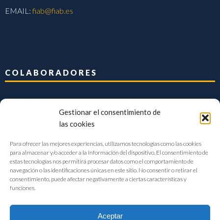
EMAIL:
fiab@fiab.es
COLABORADORES
Gestionar el consentimiento de
las cookies
Para ofrecer las mejores experiencias, utilizamos tecnologías como las cookies
para almacenar y/o acceder a la información del dispositivo. El consentimiento de
estas tecnologías nos permitirá procesar datos como el comportamiento de
navegación o las identificaciones únicas en este sitio. No consentir o retirar el
consentimiento, puede afectar negativamente a ciertas características y
funciones.
Aceptar