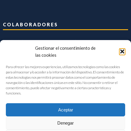
COLABORADORES
Gestionar el consentimiento de
las cookies
Para ofrecer las mejores experiencias, utilizamos tecnologías como las cookies
para almacenar y/o acceder a la información del dispositivo. El consentimiento de
estas tecnologías nos permitirá procesar datos como el comportamiento de
navegación o las identificaciones únicas en este sitio. No consentir o retirar el
consentimiento, puede afectar negativamente a ciertas características y
funciones.
Aceptar
Denegar