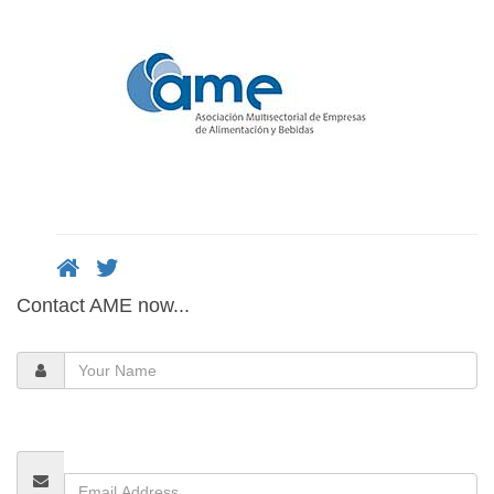
Contact AME now...
Your
Name
Email
Address