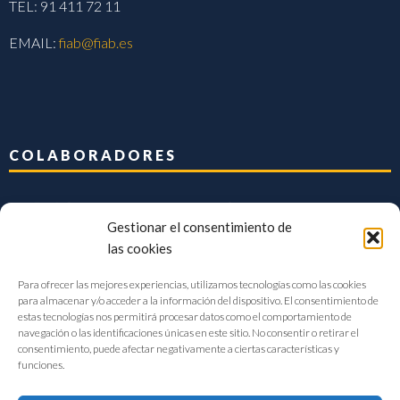
TEL: 91 411 72 11
EMAIL:
fiab@fiab.es
COLABORADORES
Gestionar el consentimiento de
las cookies
Para ofrecer las mejores experiencias, utilizamos tecnologías como las cookies
para almacenar y/o acceder a la información del dispositivo. El consentimiento de
estas tecnologías nos permitirá procesar datos como el comportamiento de
navegación o las identificaciones únicas en este sitio. No consentir o retirar el
consentimiento, puede afectar negativamente a ciertas características y
funciones.