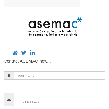
Contact ASEMAC now...
Your
Name
Email
Address