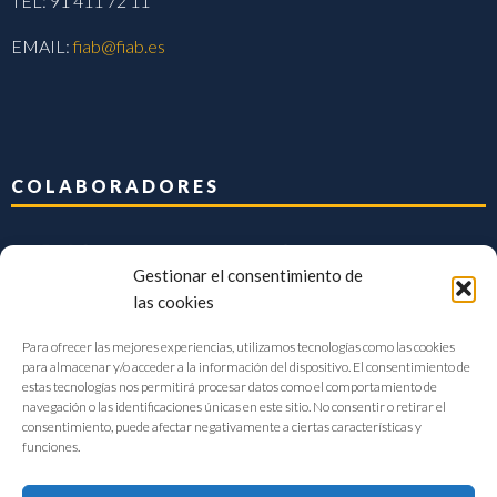
TEL: 91 411 72 11
EMAIL:
fiab@fiab.es
COLABORADORES
Gestionar el consentimiento de
las cookies
Para ofrecer las mejores experiencias, utilizamos tecnologías como las cookies
para almacenar y/o acceder a la información del dispositivo. El consentimiento de
estas tecnologías nos permitirá procesar datos como el comportamiento de
navegación o las identificaciones únicas en este sitio. No consentir o retirar el
consentimiento, puede afectar negativamente a ciertas características y
funciones.