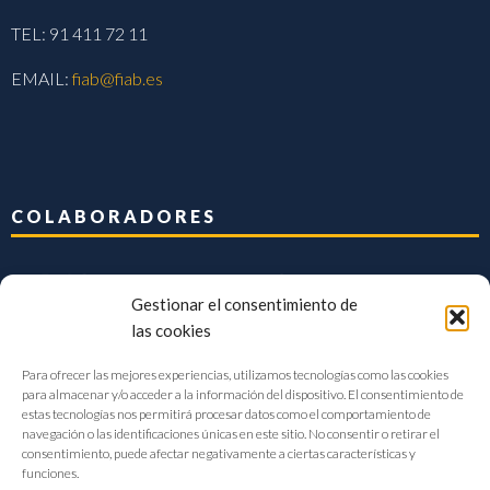
TEL: 91 411 72 11
EMAIL:
fiab@fiab.es
COLABORADORES
Gestionar el consentimiento de
las cookies
Para ofrecer las mejores experiencias, utilizamos tecnologías como las cookies
para almacenar y/o acceder a la información del dispositivo. El consentimiento de
estas tecnologías nos permitirá procesar datos como el comportamiento de
navegación o las identificaciones únicas en este sitio. No consentir o retirar el
consentimiento, puede afectar negativamente a ciertas características y
funciones.