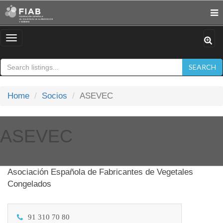
Toggle
navigation
SEARCH
Home
Socios
ASEVEC
ASEVEC
Asociación Española de Fabricantes de Vegetales
Congelados
91 310 70 80