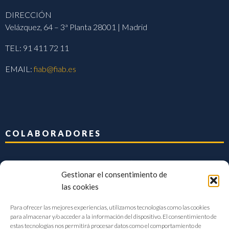
DIRECCIÓN
Velázquez, 64 – 3ª Planta 28001 | Madrid
TEL: 91 411 72 11
EMAIL:
fiab@fiab.es
COLABORADORES
Gestionar el consentimiento de
las cookies
Para ofrecer las mejores experiencias, utilizamos tecnologías como las cookies
para almacenar y/o acceder a la información del dispositivo. El consentimiento de
estas tecnologías nos permitirá procesar datos como el comportamiento de