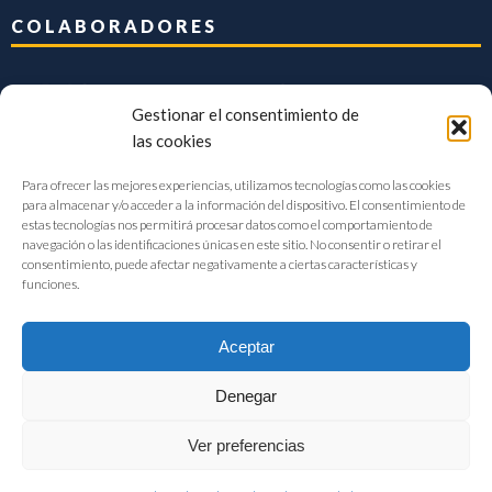
COLABORADORES
Gestionar el consentimiento de
las cookies
Para ofrecer las mejores experiencias, utilizamos tecnologías como las cookies
para almacenar y/o acceder a la información del dispositivo. El consentimiento de
estas tecnologías nos permitirá procesar datos como el comportamiento de
navegación o las identificaciones únicas en este sitio. No consentir o retirar el
consentimiento, puede afectar negativamente a ciertas características y
funciones.
Aceptar
Denegar
FIAB Federación Española de Industrias de la Alimentación y Bebidas
Ver preferencias
©2017 |
Aviso Legal
|
Privacidad
|
Política de cookies