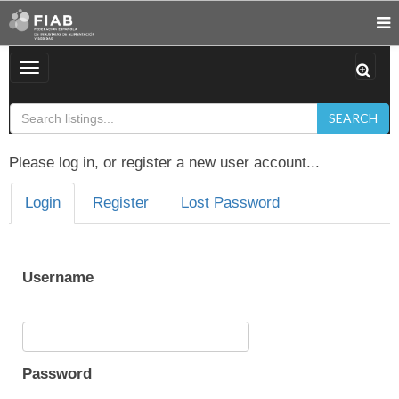
Toggle
navigation
SEARCH
Please log in, or register a new user account...
Login
Register
Lost Password
Username
Password