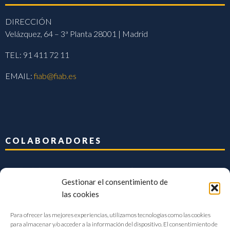
DIRECCIÓN
Velázquez, 64 – 3ª Planta 28001 | Madrid
TEL: 91 411 72 11
EMAIL:
fiab@fiab.es
COLABORADORES
Gestionar el consentimiento de
las cookies
Para ofrecer las mejores experiencias, utilizamos tecnologías como las cookies
para almacenar y/o acceder a la información del dispositivo. El consentimiento de