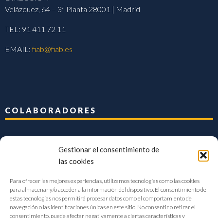
Velázquez, 64 – 3ª Planta 28001 | Madrid
TEL: 91 411 72 11
EMAIL:
fiab@fiab.es
COLABORADORES
Gestionar el consentimiento de
las cookies
Para ofrecer las mejores experiencias, utilizamos tecnologías como las cookies
para almacenar y/o acceder a la información del dispositivo. El consentimiento de
estas tecnologías nos permitirá procesar datos como el comportamiento de
navegación o las identificaciones únicas en este sitio. No consentir o retirar el
consentimiento, puede afectar negativamente a ciertas características y