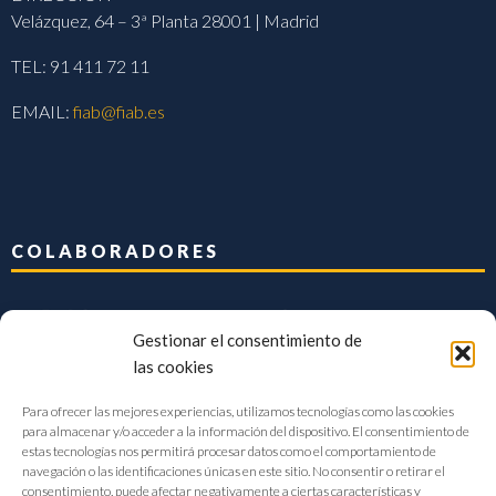
Velázquez, 64 – 3ª Planta 28001 | Madrid
TEL: 91 411 72 11
EMAIL:
fiab@fiab.es
COLABORADORES
Gestionar el consentimiento de
las cookies
Para ofrecer las mejores experiencias, utilizamos tecnologías como las cookies
para almacenar y/o acceder a la información del dispositivo. El consentimiento de
estas tecnologías nos permitirá procesar datos como el comportamiento de
navegación o las identificaciones únicas en este sitio. No consentir o retirar el
consentimiento, puede afectar negativamente a ciertas características y