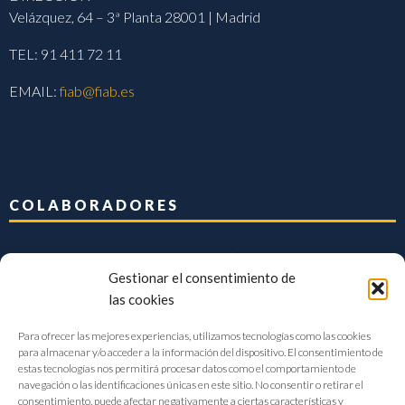
Velázquez, 64 – 3ª Planta 28001 | Madrid
TEL: 91 411 72 11
EMAIL:
fiab@fiab.es
COLABORADORES
Gestionar el consentimiento de
las cookies
Para ofrecer las mejores experiencias, utilizamos tecnologías como las cookies
para almacenar y/o acceder a la información del dispositivo. El consentimiento de
estas tecnologías nos permitirá procesar datos como el comportamiento de
navegación o las identificaciones únicas en este sitio. No consentir o retirar el
consentimiento, puede afectar negativamente a ciertas características y