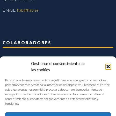
EMAIL:
fiab@fiab.es
COLABORADORES
Gestionar el consentimiento de
las cookies
Para ofrecer las mejores experiencias, utilizamos tecnologías como las cookies
para almacenar y/o acceder a la información del dispositivo. El consentimiento de
estas tecnologías nos permitirá procesar datos como el comportamiento de
navegación o las identificaciones únicas en este sitio. No consentir o retirar el
consentimiento, puede afectar negativamente a ciertas características y
funciones.