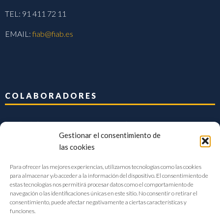
TEL: 91 411 72 11
EMAIL:
fiab@fiab.es
COLABORADORES
Gestionar el consentimiento de
las cookies
Para ofrecer las mejores experiencias, utilizamos tecnologías como las cookies
para almacenar y/o acceder a la información del dispositivo. El consentimiento de
estas tecnologías nos permitirá procesar datos como el comportamiento de
navegación o las identificaciones únicas en este sitio. No consentir o retirar el
consentimiento, puede afectar negativamente a ciertas características y
funciones.