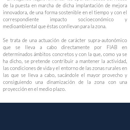
de la puesta en marcha de dicha implantación de mejora
innovadora, de una forma sostenible en el tiempo y con el
correspondiente impacto socioeconómico y
medioambiental que éstas conllevan para la zona.
Se trata de una actuación de carácter supra-autonómico
que se lleva a cabo directamente por FIAB en
determinados ámbitos concretos y con la que, como ya se
ha dicho, se pretende contribuir a mantener la actividad,
las condiciones de vida y el entorno de las zonas rurales en
las que se lleva a cabo, sacándole el mayor provecho y
consiguiendo una dinamización de la zona con una
proyección en el medio plazo.