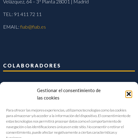
Velázquez, 64 – 3ª Planta 28001 | Madrid
TEL: 91 411 72 11
EMAIL:
fiab@fiab.es
COLABORADORES
Gestionar el consentimiento de
las cookies
Para ofrecer las mejores experiencias, utilizamos tecnologías como las cookies
para almacenar y/o acceder a la información del dispositivo. El consentimiento de
estas tecnologías nos permitirá procesar datos como el comportamiento de
navegación o las identificaciones únicas en este sitio. No consentir o retirar el
consentimiento, puede afectar negativamente a ciertas características y
funciones.