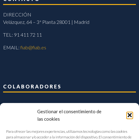
DIRECCIÓN
Velázquez, 64 – 3ª Planta 28001 | Madrid
TEL: 91 411 72 11
EMAIL:
fiab@fiab.es
COLABORADORES
Gestionar el consentimiento de
las cookies
Para ofrecer las mejores experiencias, utilizamos tecnologías como las cookies
para almacenar y/o acceder a la información del dispositivo. El consentimiento de