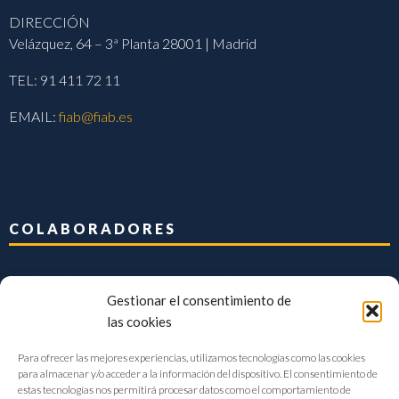
DIRECCIÓN
Velázquez, 64 – 3ª Planta 28001 | Madrid
TEL: 91 411 72 11
EMAIL:
fiab@fiab.es
COLABORADORES
Gestionar el consentimiento de
las cookies
Para ofrecer las mejores experiencias, utilizamos tecnologías como las cookies
para almacenar y/o acceder a la información del dispositivo. El consentimiento de
estas tecnologías nos permitirá procesar datos como el comportamiento de