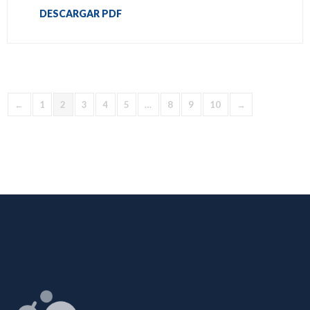
DESCARGAR PDF
←
1
2
3
4
5
…
8
9
10
→