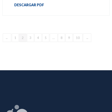
DESCARGAR PDF
←
1
2
3
4
5
…
8
9
10
→