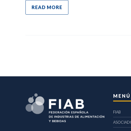
READ MORE
MENÚ
FIAB
ASOCIAD