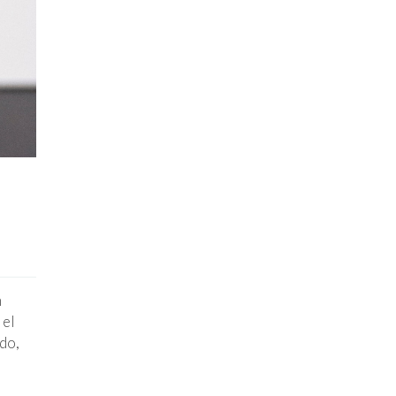
n
 el
edo,