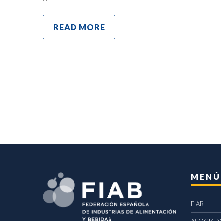
READ MORE
MENÚ
FIAB