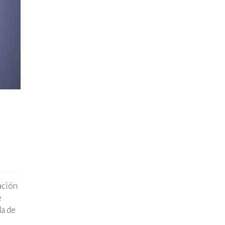
ación
e
da de