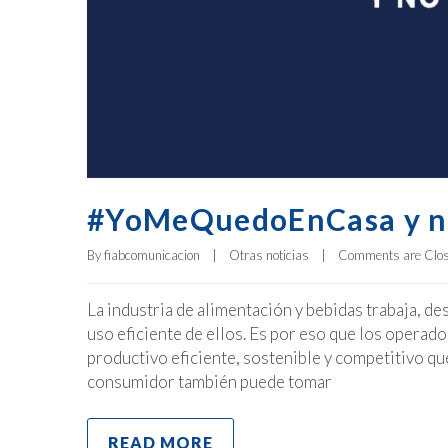
#YoMeQuedoEnCasa y no
By 
fiabcomunicacion
|
Otras noticias
|
Comments are Clo
La industria de alimentación y bebidas trabaja, d
uso eficiente de ellos. Es por eso que los operad
productivo eficiente, sostenible y competitivo que
consumidor también puede tomar
READ MORE