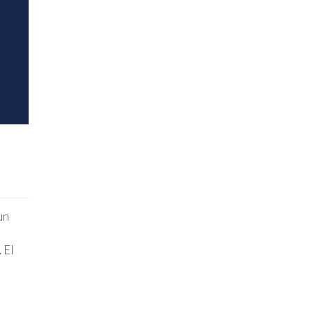
un
 El