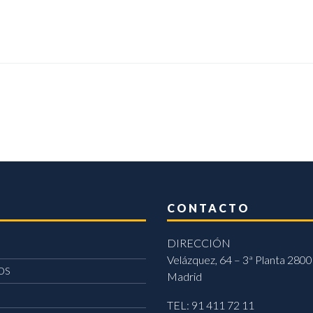
CONTACTO
DIRECCIÓN
Velázquez, 64 – 3ª Planta 2800
OS
Madrid
TEL: 91 411 72 11