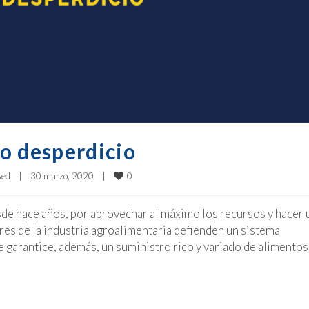
 desperdicio
0
sed
|
30 marzo, 2020    
|
esde hace años, por aprovechar al máximo los recursos y hacer 
ores de la industria agroalimentaria defienden un sistema
 garantice, además, un suministro rico y variado de alimentos.