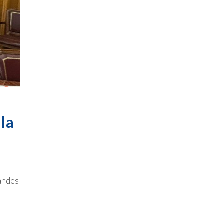
la
randes
n
o