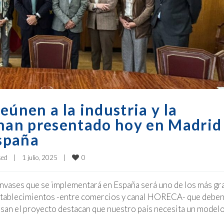
eúnen a la industria y la
 han presentado hoy en Madrid 
spaña
0
sed
|
1 julio, 2025    
|
envases que se implementará en España será uno de los más g
stablecimientos -entre comercios y canal HORECA- que debe
lsan el proyecto destacan que nuestro país necesita un model