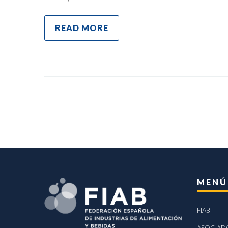
READ MORE
MENÚ
FIAB