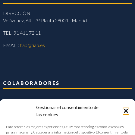
DIRECCIÓN
Velázquez, 64 – 3ª Planta 28001 | Madrid
TEL: 91 411 72 11
EMAIL:
fiab@fiab.es
COLABORADORES
Gestionar el consentimiento de
las cookies
Para ofrecer las mejores experiencias, utilizamos tecnologías como las cookies
para almacenar y/o acceder a la información del dispositivo. El consentimiento de