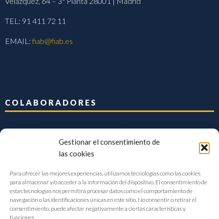
Velázquez, 64 – 3ª Planta 28001 | Madrid
TEL: 91 411 72 11
EMAIL:
fiab@fiab.es
COLABORADORES
Gestionar el consentimiento de
las cookies
Para ofrecer las mejores experiencias, utilizamos tecnologías como las cookies
para almacenar y/o acceder a la información del dispositivo. El consentimiento de
estas tecnologías nos permitirá procesar datos como el comportamiento de
navegación o las identificaciones únicas en este sitio. No consentir o retirar el
consentimiento, puede afectar negativamente a ciertas características y
funciones.