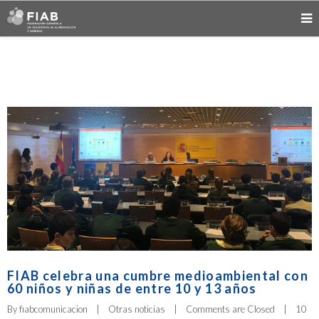
FIAB celebra una cumbre medioambiental con
60 niños y niñas de entre 10 y 13 años
By 
fiabcomunicacion
|
Otras noticias
|
Comments are Closed
|
10 