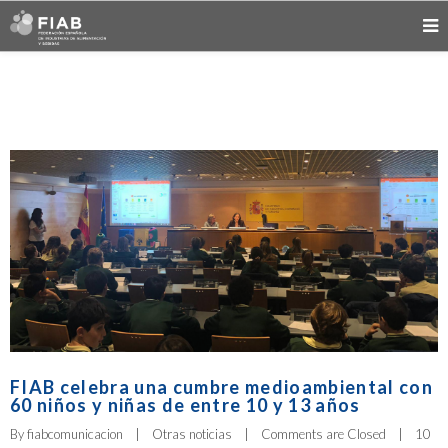
FIAB celebra una cumbre medioambiental con
60 niños y niñas de entre 10 y 13 años
By 
fiabcomunicacion
|
Otras noticias
|
Comments are Closed
|
10 