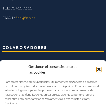
TEL: 91 411 72 11
EMAIL:
fiab@fiab.es
COLABORADORES
Gestionar el consentimiento de
las cookies
Para ofrecer las mejores experiencias, utilizamos tecnologías como las cookies
para almacenar y/o acceder a la información del dispositivo. El consentimiento de
estas tecnologías nos permitirá procesar datos como el comportamiento de
navegación o las identificaciones únicas en este sitio. No consentir o retirar el
consentimiento, puede afectar negativamente a ciertas características y
funciones.