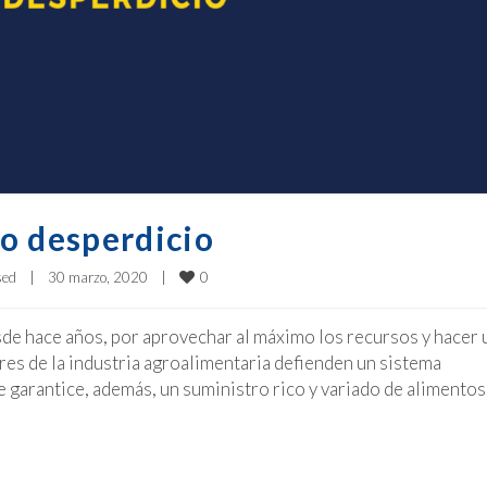
 desperdicio
0
sed
|
30 marzo, 2020    
|
esde hace años, por aprovechar al máximo los recursos y hacer 
ores de la industria agroalimentaria defienden un sistema
 garantice, además, un suministro rico y variado de alimentos.