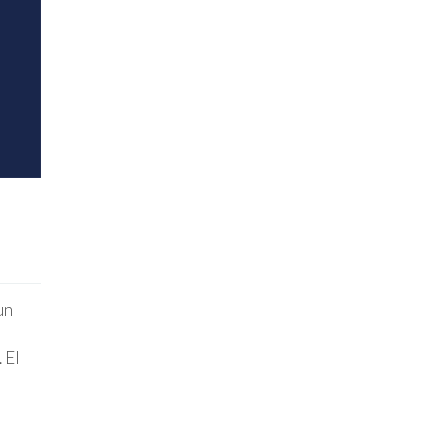
un
 El