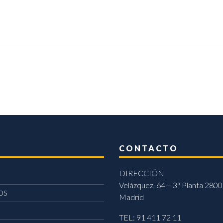
CONTACTO
DIRECCIÓN
Velázquez, 64 – 3ª Planta 2800
OS
Madrid
TEL: 91 411 72 11