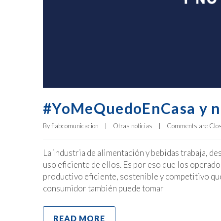
#YoMeQuedoEnCasa y no
By 
fiabcomunicacion
|
Otras noticias
|
Comments are Clo
La industria de alimentación y bebidas trabaja, d
uso eficiente de ellos. Es por eso que los operad
productivo eficiente, sostenible y competitivo que
consumidor también puede tomar
READ MORE