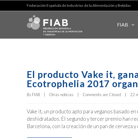
Federación Española de Industrias de la Alimentación y Bebidas
FIAB
El producto Vake it, gan
Ecotrophelia 2017 organ
By 
FIAB
|
Otras noticias
|
Comments are Closed
|
22 m
Vake it, un producto apto para veganos basado en
deshidratados. El segundo y tercer premio han rec
Barcelona, con la creación de un pan de cerveza y