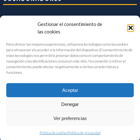
Gestionar el consentimiento de
las cookies
Para ofrecer las mejores experiencias, utilizamos tecnologías como las cookies
para almacenar y/o acceder a la información del dispositivo. El consentimiento de
estas tecnologías nos permitirá procesar datos como el comportamiento de
navegación o las identificaciones únicas en este sitio. No consentir o retirar el
consentimiento, puede afectar negativamente a ciertas características y
funciones.
Aceptar
Denegar
FIAB Federación Española de Industrias de la Alimentación y Bebidas
Ver preferencias
©2017 |
Aviso Legal
|
Privacidad
|
Política de cookies
Política de cookies
Política de privacidad