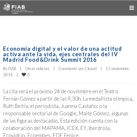
Economía digital y el valor de una actitud
activa ante la vida, ejes centrales del IV
Madrid Food&Drink Summit 2016
By 
FIAB
|
Otras noticias
|
Comments are Closed
|
15 noviembre, 
0
2016    
|
La cita será el próximo 24 de noviembre en el Teatro
Fernán Gómez a partir de las 9,30h. La medallista olímpica,
Ruth Beitia; el periodista, Juanma Castaño; o la
responsable sectorial de Google, Maite Gómez, algunas
de las figuras destacadas. Esta edición cuenta con la
colaboración del MAPAMA, ICEX, EY, Iberdrola,
Ecovidrio, Ecoembes, EDF Fenice,