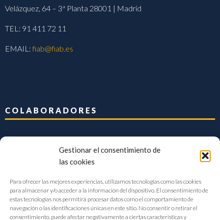
Velázquez, 64 – 3ª Planta 28001 | Madrid
TEL: 91 411 72 11
EMAIL:
fiab@fiab.es
COLABORADORES
Gestionar el consentimiento de
las cookies
Para ofrecer las mejores experiencias, utilizamos tecnologías como las cookies
para almacenar y/o acceder a la información del dispositivo. El consentimiento de
estas tecnologías nos permitirá procesar datos como el comportamiento de
navegación o las identificaciones únicas en este sitio. No consentir o retirar el
consentimiento, puede afectar negativamente a ciertas características y