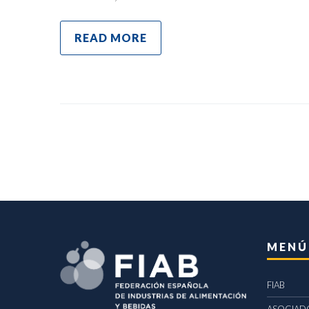
READ MORE
MENÚ
FIAB