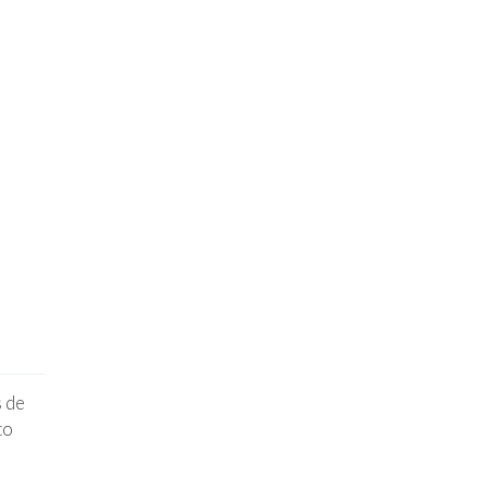
s de
to