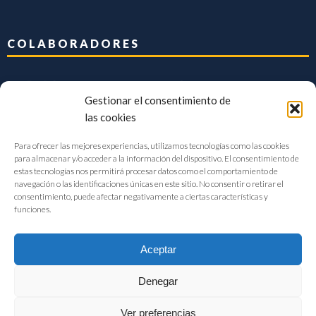
COLABORADORES
Gestionar el consentimiento de
las cookies
Para ofrecer las mejores experiencias, utilizamos tecnologías como las cookies
para almacenar y/o acceder a la información del dispositivo. El consentimiento de
estas tecnologías nos permitirá procesar datos como el comportamiento de
navegación o las identificaciones únicas en este sitio. No consentir o retirar el
consentimiento, puede afectar negativamente a ciertas características y
funciones.
Aceptar
Denegar
FIAB Federación Española de Industrias de la Alimentación y Bebidas
Ver preferencias