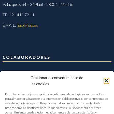
Velázquez, 64 – 3ª Planta 28001 | Madrid
TEL: 91 411 72 11
EMAIL:
fiab@fiab.es
COLABORADORES
Gestionar el consentimiento de
las cookies
Para ofrecer las mejores experiencias, utilizamos tecnologías como las cookies
para almacenar y/o acceder a la información del dispositivo. El consentimiento de
estas tecnologías nos permitirá procesar datos como el comportamiento de
navegación o las identificaciones únicas en este sitio. No consentir o retirar el
consentimiento, puede afectar negativamente a ciertas características y