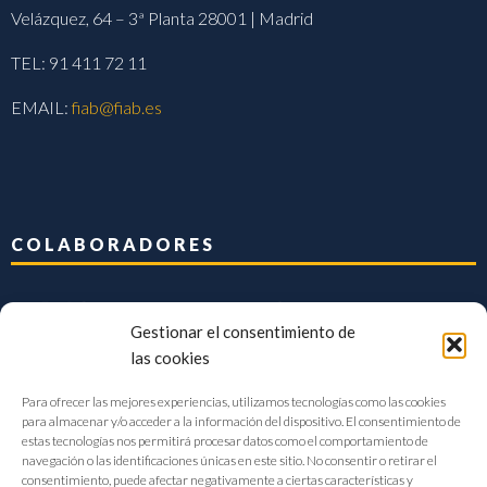
Velázquez, 64 – 3ª Planta 28001 | Madrid
TEL: 91 411 72 11
EMAIL:
fiab@fiab.es
COLABORADORES
Gestionar el consentimiento de
las cookies
Para ofrecer las mejores experiencias, utilizamos tecnologías como las cookies
para almacenar y/o acceder a la información del dispositivo. El consentimiento de
estas tecnologías nos permitirá procesar datos como el comportamiento de
navegación o las identificaciones únicas en este sitio. No consentir o retirar el
consentimiento, puede afectar negativamente a ciertas características y