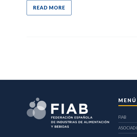
READ MORE
MENÚ
FIAB
ASOCIAD