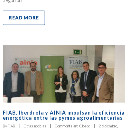
Según un
READ MORE
FIAB, Iberdrola y AINIA impulsan la eficiencia
energética entre las pymes agroalimentarias
By 
FIAB
|
Otras noticias
|
Comments are Closed
|
2 diciembre, 