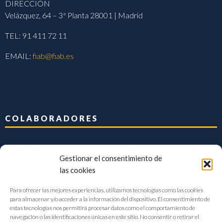
DIRECCIÓN
Velázquez, 64 – 3ª Planta 28001 | Madrid
TEL: 91 411 72 11
EMAIL:
fiab@fiab.es
COLABORADORES
Gestionar el consentimiento de
las cookies
Para ofrecer las mejores experiencias, utilizamos tecnologías como las cookies
para almacenar y/o acceder a la información del dispositivo. El consentimiento de
estas tecnologías nos permitirá procesar datos como el comportamiento de
navegación o las identificaciones únicas en este sitio. No consentir o retirar el