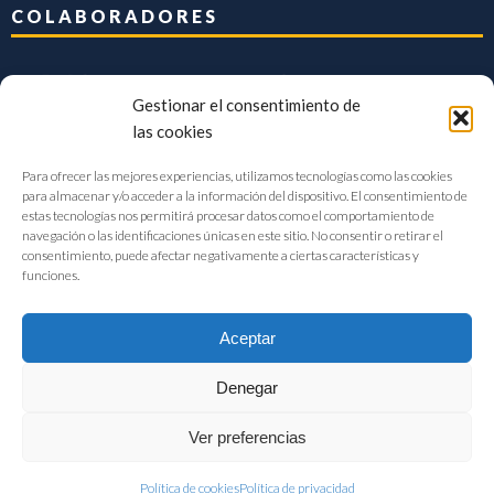
COLABORADORES
Gestionar el consentimiento de
las cookies
Para ofrecer las mejores experiencias, utilizamos tecnologías como las cookies
para almacenar y/o acceder a la información del dispositivo. El consentimiento de
estas tecnologías nos permitirá procesar datos como el comportamiento de
navegación o las identificaciones únicas en este sitio. No consentir o retirar el
consentimiento, puede afectar negativamente a ciertas características y
funciones.
Aceptar
Denegar
FIAB Federación Española de Industrias de la Alimentación y Bebidas
Ver preferencias
©2017 |
Aviso Legal
|
Privacidad
|
Política de cookies
Política de cookies
Política de privacidad