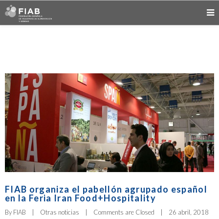
FIAB organiza el pabellón agrupado español
en la Feria Iran Food+Hospitality
By 
FIAB
|
Otras noticias
|
Comments are Closed
|
26 abril, 2018    