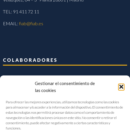
TEL: 91 411 72 11
EMAIL:
fiab@fiab.es
COLABORADORES
Gestionar el consentimiento de
las cookies
Para ofrecer las mejores experiencias, utilizamos tecnologías como las cookies
para almacenar y/o acceder a la información del dispositivo. El consentimiento de
estas tecnologías nos permitirá procesar datos como el comportamiento de
navegación o las identificaciones únicas en este sitio. No consentir o retirar el
consentimiento, puede afectar negativamente a ciertas características y
funciones.