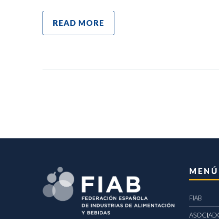
READ MORE
MENÚ
FIAB
ASOCIAD