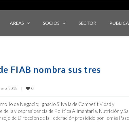
ÁREAS
SOCIOS
SECTOR
PUBLIC
 de FIAB nombra sus tres
0
nero, 2018    
|
rollo de Negocio; Ignacio Silva la de Competitividad y
te de la vicepresidencia de Política Alimentaria, Nutrición y S
nsejo de Dirección de la Federación presidido por Tomás Pasc