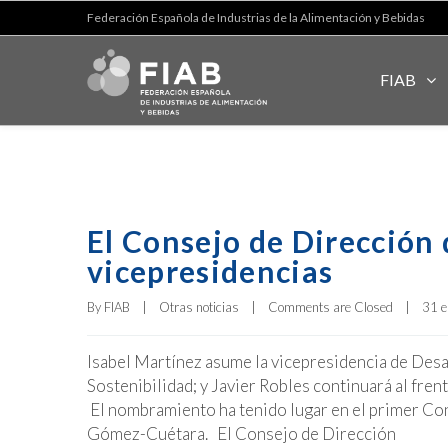
Federación Española de Industrias de la Alimentación y Bebidas
FIAB
El Consejo de Dirección
vicepresidencias
By 
FIAB
|
Otras noticias
|
Comments are Closed
|
31 e
Isabel Martínez asume la vicepresidencia de Desar
Sostenibilidad; y Javier Robles continuará al fren
El nombramiento ha tenido lugar en el primer Co
Gómez-Cuétara. El Consejo de Dirección