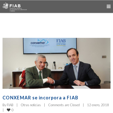
CONXEMAR se incorpora a FIAB
By 
FIAB
|
Otras noticias
|
Comments are Closed
|
12 enero, 2018    
0
|