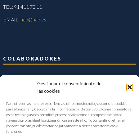
TEL: 91 411 72 11
EMAIL:
fiab@fiab.es
COLABORADORES
Gestionar el consentimiento de
las cookies
Para ofrecer las mejores experiencias, utilizamos tecnologías como las cookies
para almacenar y/o acceder a la información del dispositivo. El consentimiento de
estas tecnologías nos permitirá procesar datos como el comportamiento de
navegación o las identificaciones únicas en este sitio. No consentir o retirar el
consentimiento, puede afectar negativamente a ciertas características y
funciones.