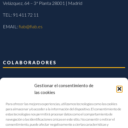
Velázquez, 64 – 3ª Planta 28001 | Madrid
TEL: 91 411 72 11
EMAIL:
fiab@fiab.es
COLABORADORES
Gestionar el consentimiento de
las cookies
Para ofrecer las mejores experiencias, utilizamos tecnologías como las cookies
para almacenar y/o acceder a la información del dispositivo. El consentimiento de
estas tecnologías nos permitirá procesar datos como el comportamiento de
navegación o las identificaciones únicas en este sitio. No consentir o retirar el
consentimiento, puede afectar negativamente a ciertas características y