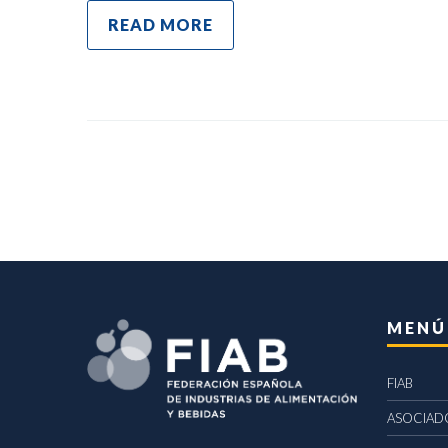
READ MORE
MENÚ
FIAB
ASOCIAD