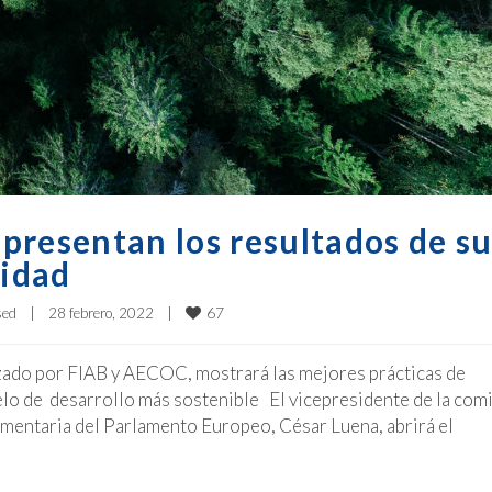
esentan los resultados de su
lidad
67
sed
|
28 febrero, 2022    
|
zado por FIAB y AECOC, mostrará las mejores prácticas de
lo de desarrollo más sostenible El vicepresidente de la com
mentaria del Parlamento Europeo, César Luena, abrirá el