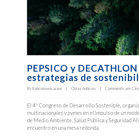
PEPSICO y DECATHLON pr
estrategias de sostenibi
By 
fiabcomunicacion
|
Otras noticias
|
Comments are Clo
El 4º Congreso de Desarrollo Sostenible, organi
multinacionales y pymes en el impulso de un mode
de Medio Ambiente, Salud Pública y Seguridad Ali
encuentro en una mesa redonda