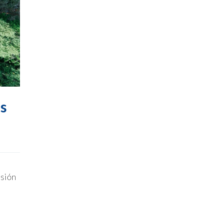
s
isión