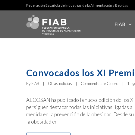
Federación Española de Industrias de la Alimentación y Bebidas
FIAB
Convocados los XI Prem
By 
FIAB
|
Otras noticias
|
Comments are Closed
|
1 ag
AECOSAN ha publicado la nueva edición de los X
persiguen destacar todas las iniciativas ligadas a
medida en la prevención de la obesidad. Desde su
la obesidad en