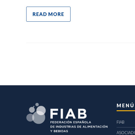
READ MORE
MENÚ
FIAB
ASOCIAD