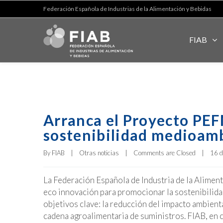
Federación Española de Industrias de la Alimentación y Bebidas
FIAB
Arranca el Proyecto PEF
sostenibilidad medioam
By 
FIAB
|
Otras noticias
|
Comments are Closed
|
16 d
La Federación Española de Industria de la Alime
eco innovación para promocionar la sostenibilida
objetivos clave: la reducción del impacto ambient
cadena agroalimentaria de suministros. FIAB, en 