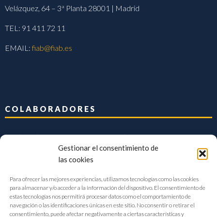
Velázquez, 64 – 3ª Planta 28001 | Madrid
TEL: 91 411 72 11
EMAIL:
fiab@fiab.es
COLABORADORES
Gestionar el consentimiento de
las cookies
Para ofrecer las mejores experiencias, utilizamos tecnologías como las cookies
para almacenar y/o acceder a la información del dispositivo. El consentimiento de
estas tecnologías nos permitirá procesar datos como el comportamiento de
navegación o las identificaciones únicas en este sitio. No consentir o retirar el
consentimiento, puede afectar negativamente a ciertas características y