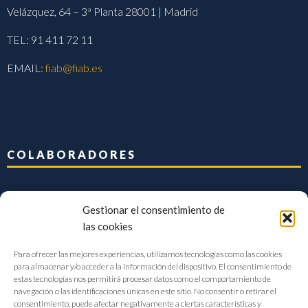
Velázquez, 64 – 3ª Planta 28001 | Madrid
TEL: 91 411 72 11
EMAIL:
fiab@fiab.es
COLABORADORES
Gestionar el consentimiento de
las cookies
Para ofrecer las mejores experiencias, utilizamos tecnologías como las cookies
para almacenar y/o acceder a la información del dispositivo. El consentimiento de
estas tecnologías nos permitirá procesar datos como el comportamiento de
navegación o las identificaciones únicas en este sitio. No consentir o retirar el
consentimiento, puede afectar negativamente a ciertas características y