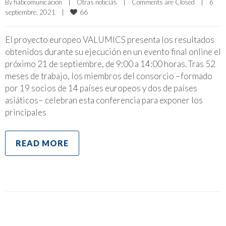
By 
fiabcomunicacion
|
Otras noticias
|
Comments are Closed
|
6 
66
septiembre, 2021    
|
El proyecto europeo VALUMICS presenta los resultados
obtenidos durante su ejecución en un evento final online el
próximo 21 de septiembre, de 9:00 a 14:00 horas. Tras 52
meses de trabajo, los miembros del consorcio −formado
por 19 socios de 14 países europeos y dos de países
asiáticos− celebran esta conferencia para exponer los
principales
READ MORE