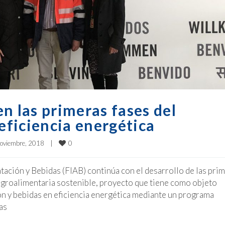
n las primeras fases del
ficiencia energética
0
oviembre, 2018    
|
tación y Bebidas (FIAB) continúa con el desarrollo de las pri
agroalimentaria sostenible, proyecto que tiene como objeto
n y bebidas en eficiencia energética mediante un programa
as