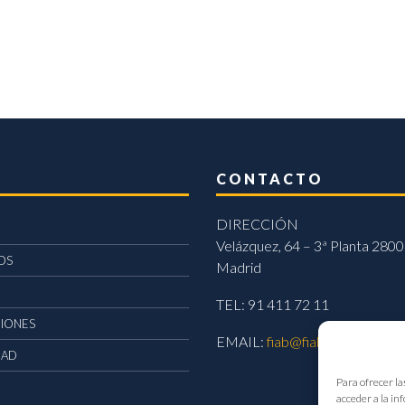
CONTACTO
DIRECCIÓN
Velázquez, 64 – 3ª Planta 2800
OS
Madrid
TEL: 91 411 72 11
CIONES
EMAIL:
fiab@fiab.es
DAD
Para ofrecer la
acceder a la in