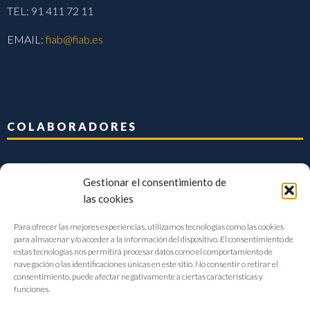
TEL: 91 411 72 11
EMAIL:
fiab@fiab.es
COLABORADORES
Gestionar el consentimiento de
las cookies
Para ofrecer las mejores experiencias, utilizamos tecnologías como las cookies
para almacenar y/o acceder a la información del dispositivo. El consentimiento de
estas tecnologías nos permitirá procesar datos como el comportamiento de
navegación o las identificaciones únicas en este sitio. No consentir o retirar el
consentimiento, puede afectar negativamente a ciertas características y
funciones.